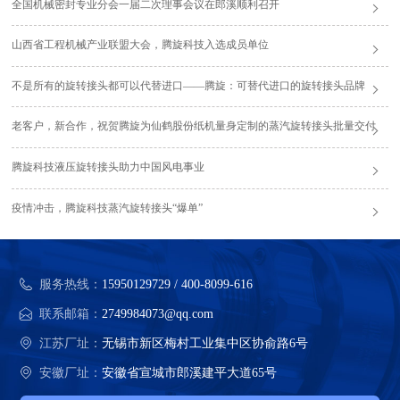
全国机械密封专业分会一届二次理事会议在郎溪顺利召开
山西省工程机械产业联盟大会，腾旋科技入选成员单位
不是所有的旋转接头都可以代替进口——腾旋：可替代进口的旋转接头品牌
老客户，新合作，祝贺腾旋为仙鹤股份纸机量身定制的蒸汽旋转接头批量交付
腾旋科技液压旋转接头助力中国风电事业
疫情冲击，腾旋科技蒸汽旋转接头“爆单”
服务热线：
15950129729 / 400-8099-616
联系邮箱：
2749984073@qq.com
江苏厂址：
无锡市新区梅村工业集中区协俞路6号
安徽厂址：
安徽省宣城市郎溪建平大道65号