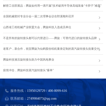
解密工信部展品：腾旋如何用一滴不漏"技术破局半导体高端装备“卡脖子”难题"
全国机械密封专业分会一届二次理事会议在郎溪顺利召开
山西省工程机械产业联盟大会，腾旋科技入选成员单位
不是所有的旋转接头都可以代替进口——腾旋：可替代进口的旋转接头品牌
老客户，新合作，祝贺腾旋为仙鹤股份纸机量身定制的蒸汽旋转接头批量交付
腾旋科技液压旋转接头助力中国风电事业
疫情冲击，腾旋科技蒸汽旋转接头“爆单”
服务热线：
15950129729 / 400-8099-616
联系邮箱：
2749984073@qq.com