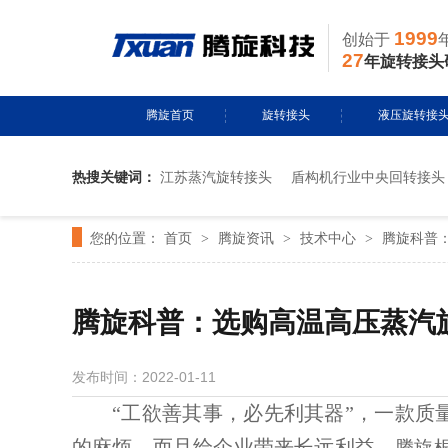
1999
创始于
27
年旋转接头
腾旋首页
旋转接头
液压旋转接
热搜关键词：
江苏蒸汽旋转接头
盾构机行业中央回转接头
水用旋转接头
风电液压滑环
您的位置：
首页
腾旋资讯
技术中心
腾旋科普
>
导热油旋转接头
>
多通路旋转接
>
蒸汽旋转接头
关节接头
腾旋科普：选购高温高压蒸汽
气用旋转接头
发布时间：2022-01-11
切削液旋转接头
“工欲善其事，必先利其器”，一款质
的麻烦，而且给企业带来长远利益。
腾旋