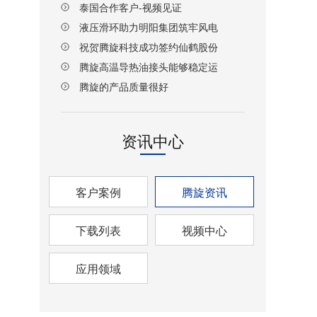
泰国合作客户-视频见证
液压滑环助力明阳集团筑牢风电
设备传动安全防线
祝贺腾旋科技成功签约仙鹤股份
湖北项目！
腾旋高温导热油接头能够稳定运
行
腾旋的产品质量很好
资讯中心
客户案例
腾旋资讯
下载列表
视频中心
应用领域