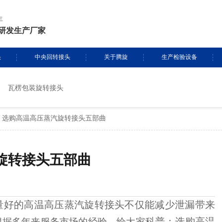
年
研发生产厂家
头
中央回转接头
关于腾旋
生产检验设备
瓦楞包装旋转接头
挖掘机旋转接头
资质证书
生产设备
：选购高温高压蒸汽旋转接头五部曲
头定制
履带吊旋转接头
专利证书
检测设备
盾构机旋转接头
腾旋风采
旋转接头五部曲
消防车旋转接头
起重机旋转接头
量好的高温高压蒸汽旋转接头不仅能减少泄漏带来
科普：选购高温
根据多年来服务市场的经验
，给大家