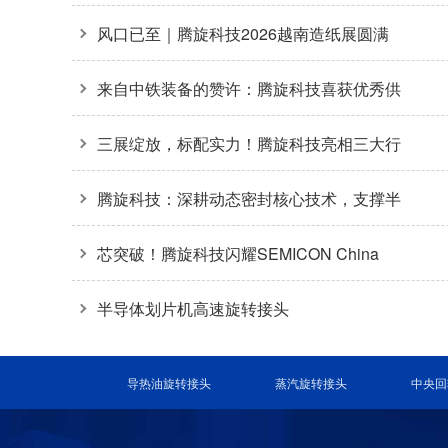
方案
风口已至｜腾旋科技2026越南造纸展圆满
收官
来自中铁装备的赞许：腾旋科技喜获优秀供
应商奖+质量标杆奖
三展绽放，标配实力！腾旋科技亮相三大行
业盛会
腾旋科技：深耕动态密封核心技术，支撑半
导体装备关键环节
芯突破！腾旋科技闪耀SEMICON China
2026
半导体划片机高速旋转接头
导热油旋转接头
蒸汽旋转接头
中央回