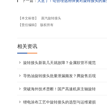
下一篇：
大意了！论合理选用弹簧对旋转接头的重
【本文标签】
蒸汽旋转接头
【责任编辑】
版权所有
相关资讯
旋转接头新装几天就故障？金属软管不规范
安装是主因
导热油旋转接头批量泄漏频发？腾旋售后现
场拆解揭秘两大核心诱因
突破海外技术垄断！国产高速机床主轴旋转
接头36000转高转速自主可控
锂电涂布工艺中旋转接头的选型与运维避损