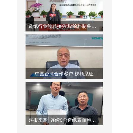
造纸行业旋转接头,胶涂料制备系统,蒸汽冷凝水系统运用
中国台湾合作客户-视频见证
喜报来袭│连续3个造纸表面施胶系统订单签订合作，共创双赢未来！