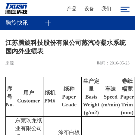
产品
设备
我们
腾旋快讯
江苏腾旋科技股份有限公司蒸汽冷凝水系统
国内外业绩表
来源：
时间：2016-05-23
生产定
卷纸
序
纸种
量
车速
幅宽
用户
纸机
号
Paper
Basis
Speed
Paper
Customer
PM#
No.
Grade
Weight
(m/min)
Trim
(g/m2)
(mm)
东莞玖龙纸
业有限公司
涂布白板