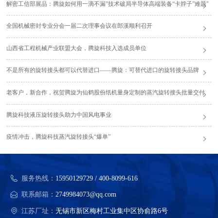
解密工信部展品：腾旋如何用一滴不漏"技术破局半导体高端装备“卡脖子”难题"
全国机械密封专业分会一届二次理事会议在郎溪顺利召开
山西省工程机械产业联盟大会，腾旋科技入选成员单位
不是所有的旋转接头都可以代替进口——腾旋：可替代进口的旋转接头品牌
老客户，新合作，祝贺腾旋为仙鹤股份纸机量身定制的蒸汽旋转接头批量交付
腾旋科技液压旋转接头助力中国风电事业
疫情冲击，腾旋科技蒸汽旋转接头“爆单”
服务热线：
15950129729 / 400-8099-616
联系邮箱：
2749984073@qq.com
江苏厂址：
无锡市新区梅村工业集中区协俞路6号