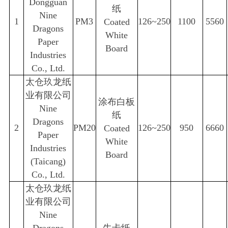
Dongguan
纸
Nine
1
PM3
126~250
1100
5560
Coated
Dragons
White
Paper
Board
Industries
Co., Ltd.
太仓玖龙纸
业有限公司
涂布白板
Nine
纸
Dragons
2
PM20
126~250
950
6660
Coated
Paper
White
Industries
Board
(Taicang)
Co., Ltd.
太仓玖龙纸
业有限公司
Nine