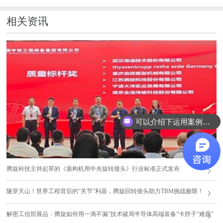
相关资讯
可以介绍下运用案例么？
腾旋科技主持起草的《盾构机用中央旋转接头》行业标准正式发布
隧穿天山！世界工程背后的“关节”利器，腾旋回转接头助力TBM挑战极限！
解密工信部展品：腾旋如何用一滴不漏"技术破局半导体高端装备“卡脖子”难题"