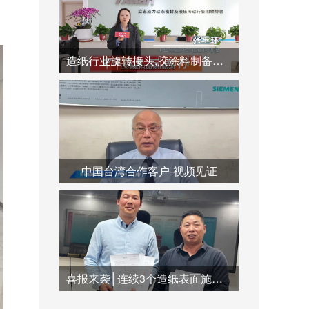
造纸行业旋转接头,胶涂料制备系统,蒸汽冷凝水系统运用
中国台湾合作客户-视频见证
喜报来袭│连续3个造纸表面施胶系统订单签订合作，共创双赢未来！