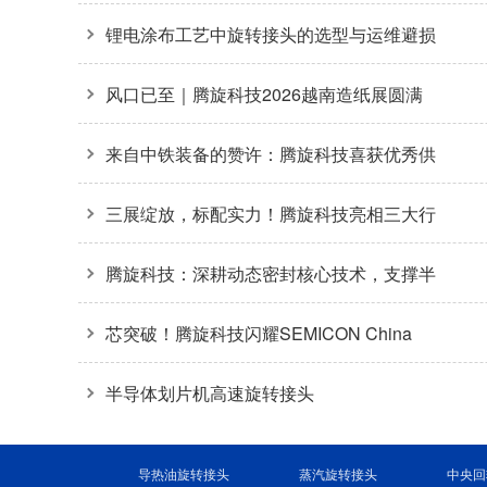
接头36000转高转速自主可控
锂电涂布工艺中旋转接头的选型与运维避损
方案
风口已至｜腾旋科技2026越南造纸展圆满
收官
来自中铁装备的赞许：腾旋科技喜获优秀供
应商奖+质量标杆奖
三展绽放，标配实力！腾旋科技亮相三大行
业盛会
腾旋科技：深耕动态密封核心技术，支撑半
导体装备关键环节
芯突破！腾旋科技闪耀SEMICON China
2026
半导体划片机高速旋转接头
导热油旋转接头
蒸汽旋转接头
中央回