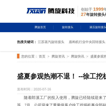
1999
创始于
27
年旋转接头
腾旋首页
旋转接头
液压旋转接
热搜关键词：
江苏蒸汽旋转接头
盾构机行业中央回转接头
水用旋转接头
风电液压滑环
您的位置：
首页
腾旋资讯
腾旋快讯
盛夏参观热
>
导热油旋转接头
>
多通路旋转接
>
蒸汽旋转接头
关节接头
盛夏参观热潮不退！ --徐工
气用旋转接头
发布时间：2020-07-16
切削液旋转接头
随着郎溪工厂的投入使用，腾旋已经陆续迎来
等。
7
月，公司迎来了重量级客户徐工挖掘机事业部