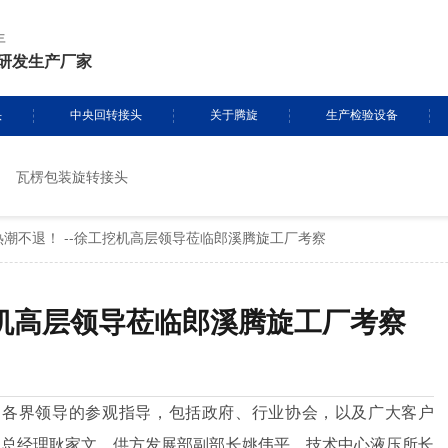
年
研发生产厂家
头
中央回转接头
关于腾旋
生产检验设备
瓦楞包装旋转接头
挖掘机旋转接头
资质证书
生产设备
潮不退！ --徐工挖机高层领导莅临郎溪腾旋工厂考察
头定制
履带吊旋转接头
专利证书
检测设备
盾构机旋转接头
腾旋风采
挖机高层领导莅临郎溪腾旋工厂考察
消防车旋转接头
起重机旋转接头
了各界领导的参观指导，包括政府、行业协会，以及广大客户
副总经理耿家文、供方发展部副部长姚伟平、技术中心液压所长