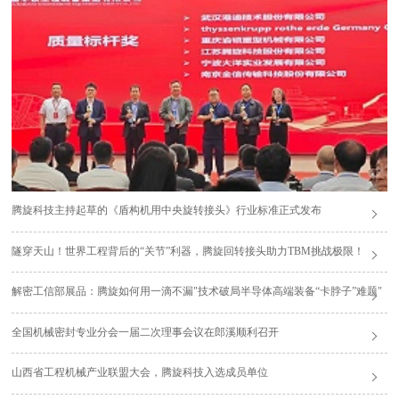
腾旋科技主持起草的《盾构机用中央旋转接头》行业标准正式发布
隧穿天山！世界工程背后的“关节”利器，腾旋回转接头助力TBM挑战极限！
解密工信部展品：腾旋如何用一滴不漏"技术破局半导体高端装备“卡脖子”难题"
全国机械密封专业分会一届二次理事会议在郎溪顺利召开
山西省工程机械产业联盟大会，腾旋科技入选成员单位