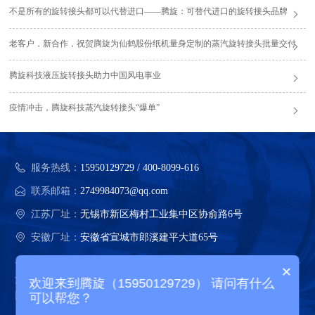
不是所有的旋转接头都可以代替进口——腾旋：可替代进口的旋转接头品牌
老客户，新合作，祝贺腾旋为仙鹤股份纸机量身定制的蒸汽旋转接头批量交付
腾旋科技液压旋转接头助力中国风电事业
疫情冲击，腾旋科技蒸汽旋转接头“爆单”
服务热线：
15950129729 / 400-8099-616
联系邮箱：
2749984073@qq.com
江苏厂址：
无锡市新区梅村工业集中区协俞路6号
安徽厂址：
安徽省宣城市郎溪建平大道65号
×
江苏腾旋科技股份有限公司 版权所有
欢迎来到腾旋（15950129729） 请问有什么
网站地图
可以帮您？