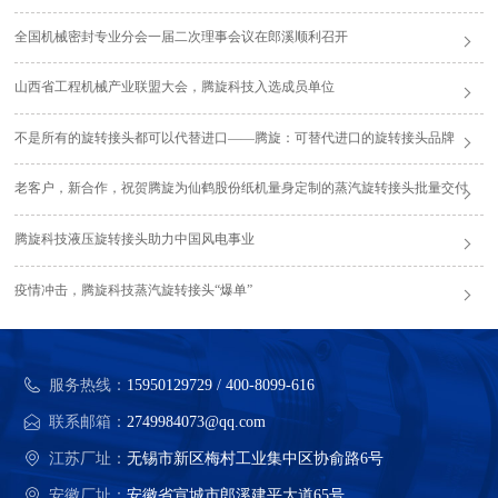
全国机械密封专业分会一届二次理事会议在郎溪顺利召开
山西省工程机械产业联盟大会，腾旋科技入选成员单位
不是所有的旋转接头都可以代替进口——腾旋：可替代进口的旋转接头品牌
老客户，新合作，祝贺腾旋为仙鹤股份纸机量身定制的蒸汽旋转接头批量交付
腾旋科技液压旋转接头助力中国风电事业
疫情冲击，腾旋科技蒸汽旋转接头“爆单”
服务热线：
15950129729 / 400-8099-616
联系邮箱：
2749984073@qq.com
江苏厂址：
无锡市新区梅村工业集中区协俞路6号
安徽厂址：
安徽省宣城市郎溪建平大道65号