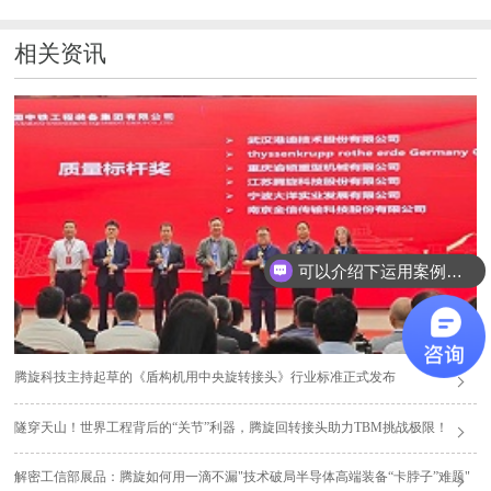
相关资讯
可以介绍下运用案例么？
腾旋科技主持起草的《盾构机用中央旋转接头》行业标准正式发布
隧穿天山！世界工程背后的“关节”利器，腾旋回转接头助力TBM挑战极限！
解密工信部展品：腾旋如何用一滴不漏"技术破局半导体高端装备“卡脖子”难题"