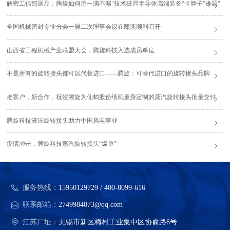
解密工信部展品：腾旋如何用一滴不漏"技术破局半导体高端装备“卡脖子”难题"
全国机械密封专业分会一届二次理事会议在郎溪顺利召开
山西省工程机械产业联盟大会，腾旋科技入选成员单位
不是所有的旋转接头都可以代替进口——腾旋：可替代进口的旋转接头品牌
老客户，新合作，祝贺腾旋为仙鹤股份纸机量身定制的蒸汽旋转接头批量交付
腾旋科技液压旋转接头助力中国风电事业
疫情冲击，腾旋科技蒸汽旋转接头“爆单”
服务热线：
15950129729 / 400-8099-616
联系邮箱：
2749984073@qq.com
江苏厂址：
无锡市新区梅村工业集中区协俞路6号