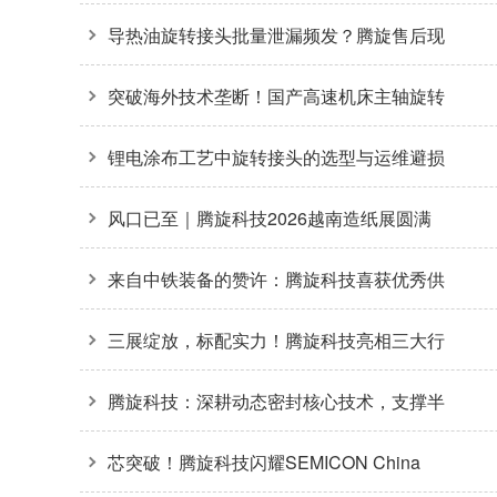
安装是主因
导热油旋转接头批量泄漏频发？腾旋售后现
场拆解揭秘两大核心诱因
突破海外技术垄断！国产高速机床主轴旋转
接头36000转高转速自主可控
锂电涂布工艺中旋转接头的选型与运维避损
方案
风口已至｜腾旋科技2026越南造纸展圆满
收官
来自中铁装备的赞许：腾旋科技喜获优秀供
应商奖+质量标杆奖
三展绽放，标配实力！腾旋科技亮相三大行
业盛会
腾旋科技：深耕动态密封核心技术，支撑半
导体装备关键环节
芯突破！腾旋科技闪耀SEMICON China