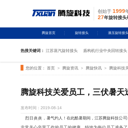
1999
创始于
27
年旋转接头
腾旋首页
旋转接头
液压旋转接
热搜关键词：
江苏蒸汽旋转接头
盾构机行业中央回转接头
水用旋转接头
风电液压滑环
您的位置：
首页
腾旋资讯
腾旋快讯
腾旋科技
>
导热油旋转接头
>
多通路旋转接
>
蒸汽旋转接头
关节接头
腾旋科技关爱员工，三伏暑天
气用旋转接头
发布时间：2019-08-14
切削液旋转接头
公司
烈日炎炎
，
暑气灼人！在此酷暑期间，江苏腾旋科技
非常关心辛苦工作的员工的健康，特地为每位员工准备了