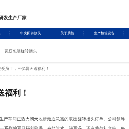
年
研发生产厂家
头
中央回转接头
关于腾旋
生产检验设备
瓦楞包装旋转接头
挖掘机旋转接头
资质证书
生产设备
关爱员工，三伏暑天送福利！
头定制
履带吊旋转接头
专利证书
检测设备
盾构机旋转接头
腾旋风采
送福利！
消防车旋转接头
起重机旋转接头
生产车间正热火朝天地赶最近急需的液压旋转接头订单。公司领导
一系列的夏日福利降暑，有盐汽水，绿豆汤，还有葡萄礼盒等，每