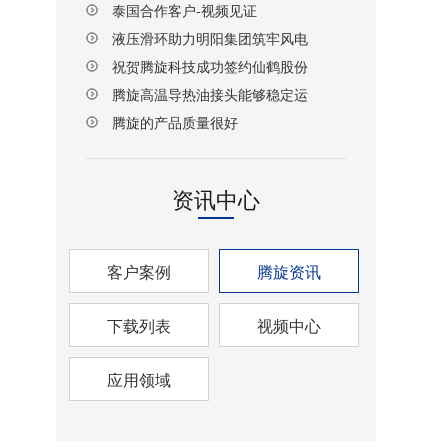
泰国合作客户-视频见证
液压滑环助力明阳集团筑牢风电
设备传动安全防线
祝贺腾旋科技成功签约仙鹤股份
湖北项目！
腾旋高温导热油接头能够稳定运
行
腾旋的产品质量很好
资讯中心
客户案例
腾旋资讯
下载列表
视频中心
应用领域