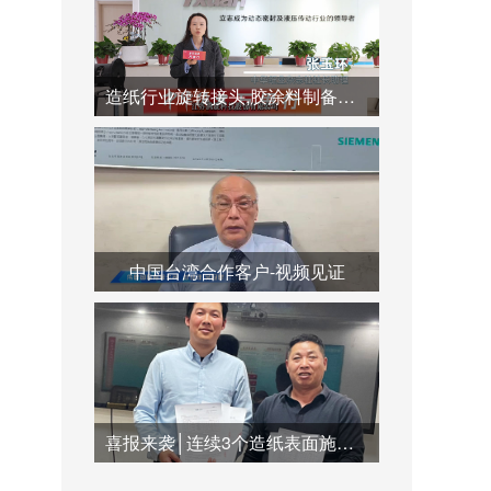
造纸行业旋转接头,胶涂料制备系统,蒸汽冷凝水系统运用
中国台湾合作客户-视频见证
喜报来袭│连续3个造纸表面施胶系统订单签订合作，共创双赢未来！