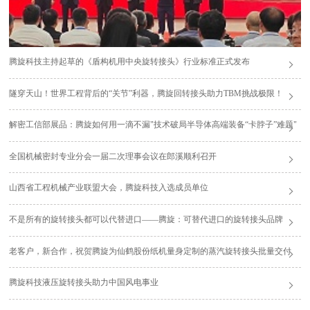
腾旋科技主持起草的《盾构机用中央旋转接头》行业标准正式发布
隧穿天山！世界工程背后的“关节”利器，腾旋回转接头助力TBM挑战极限！
解密工信部展品：腾旋如何用一滴不漏"技术破局半导体高端装备“卡脖子”难题"
全国机械密封专业分会一届二次理事会议在郎溪顺利召开
山西省工程机械产业联盟大会，腾旋科技入选成员单位
不是所有的旋转接头都可以代替进口——腾旋：可替代进口的旋转接头品牌
老客户，新合作，祝贺腾旋为仙鹤股份纸机量身定制的蒸汽旋转接头批量交付
腾旋科技液压旋转接头助力中国风电事业