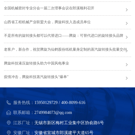
全国机械密封专业分会一届二次理事会议在郎溪顺利召开
山西省工程机械产业联盟大会，腾旋科技入选成员单位
不是所有的旋转接头都可以代替进口——腾旋：可替代进口的旋转接头品牌
老客户，新合作，祝贺腾旋为仙鹤股份纸机量身定制的蒸汽旋转接头批量交付
腾旋科技液压旋转接头助力中国风电事业
疫情冲击，腾旋科技蒸汽旋转接头“爆单”
服务热线：
15950129729 / 400-8099-616
联系邮箱：
2749984073@qq.com
江苏厂址：
无锡市新区梅村工业集中区协俞路6号
安徽厂址：
安徽省宣城市郎溪建平大道65号