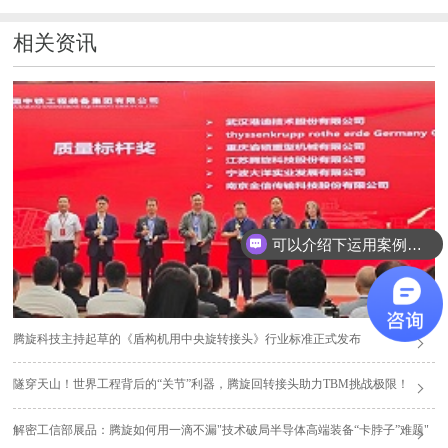
相关资讯
可以介绍下运用案例么？
腾旋科技主持起草的《盾构机用中央旋转接头》行业标准正式发布
隧穿天山！世界工程背后的“关节”利器，腾旋回转接头助力TBM挑战极限！
解密工信部展品：腾旋如何用一滴不漏"技术破局半导体高端装备“卡脖子”难题"