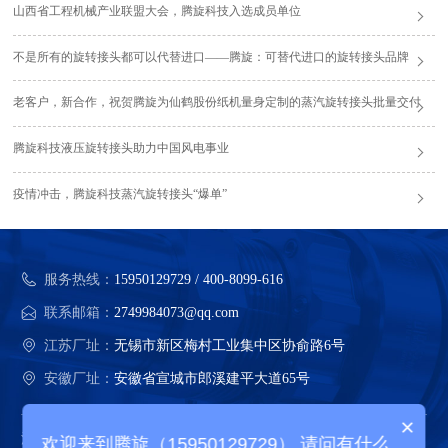
山西省工程机械产业联盟大会，腾旋科技入选成员单位
不是所有的旋转接头都可以代替进口——腾旋：可替代进口的旋转接头品牌
老客户，新合作，祝贺腾旋为仙鹤股份纸机量身定制的蒸汽旋转接头批量交付
腾旋科技液压旋转接头助力中国风电事业
疫情冲击，腾旋科技蒸汽旋转接头“爆单”
服务热线：
15950129729 / 400-8099-616
联系邮箱：
2749984073@qq.com
江苏厂址：
无锡市新区梅村工业集中区协俞路6号
安徽厂址：
安徽省宣城市郎溪建平大道65号
×
江苏腾旋科技股份有限公司 版权所有
欢迎来到腾旋（15950129729） 请问有什么