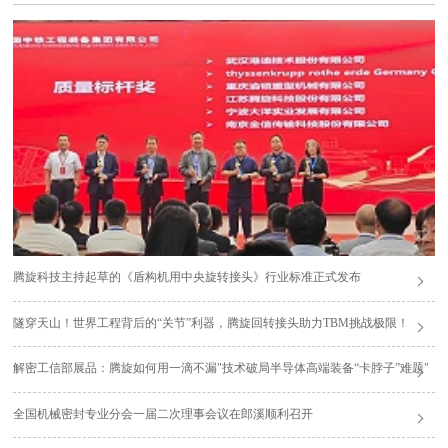
腾旋科技主持起草的《盾构机用中央旋转接头》行业标准正式发布
隧穿天山！世界工程背后的“关节”利器，腾旋回转接头助力TBM挑战极限！
解密工信部展品：腾旋如何用一滴不漏"技术破局半导体高端装备“卡脖子”难题"
全国机械密封专业分会一届二次理事会议在郎溪顺利召开