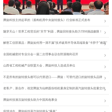
腾旋科技主持起草的《盾构机用中央旋转接头》行业标准正式发布
隧穿天山！世界工程背后的“关节”利器，腾旋回转接头助力TBM挑战极限！
解密工信部展品：腾旋如何用一滴不漏"技术破局半导体高端装备“卡脖子”难题"
全国机械密封专业分会一届二次理事会议在郎溪顺利召开
山西省工程机械产业联盟大会，腾旋科技入选成员单位
不是所有的旋转接头都可以代替进口——腾旋：可替代进口的旋转接头品牌
老客户，新合作，祝贺腾旋为仙鹤股份纸机量身定制的蒸汽旋转接头批量交付
腾旋科技液压旋转接头助力中国风电事业
疫情冲击，腾旋科技蒸汽旋转接头“爆单”