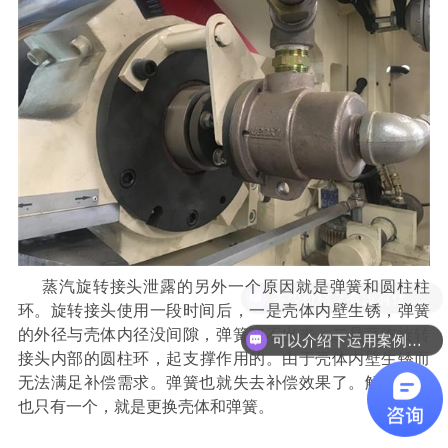
蒸汽旋转接头泄露的另外一个原因就是弹簧和
圆柱
柱
环。旋转接头使用一段时间后，一是壳体内壁生锈，弹簧
的外径与壳体内径没间隙，弹簧弹不出来。二是蒸汽旋转
可以介绍下运用案例么？
接头内部的
圆柱环，起
支撑
作用
的。由于壳体内壁生锈而
无法满足补偿需求。弹簧也就失去补偿效果了。解决办法
也只有一个，就是更换壳体和弹簧。