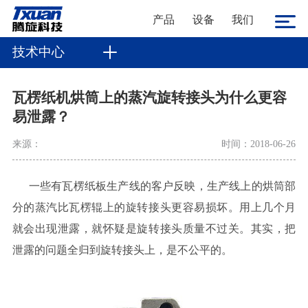
产品
设备
我们
技术中心
瓦楞纸机烘筒上的蒸汽旋转接头为什么更容
易泄露？
来源：
时间：2018-06-26
一些有
瓦楞
纸板生产线的
客户
反映，生产线上的
烘筒部
分的蒸汽比瓦楞辊上的
旋转接头
更
容易损坏。用上
几个
月
就会出现
泄露，就怀疑是旋转接头质量不过关
。其实，把
泄露的
问题
全
归
到旋转接头上，是不公平的。