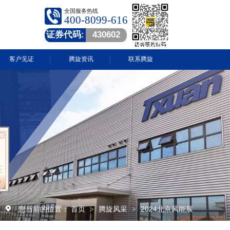
全国服务热线
400-8099-616
证券代码:
430602
客户见证
腾旋资讯
联系腾旋
腾旋快讯
技术中心
常见问答
行业动态
视频中心
您当前的位置：
首页
腾旋风采
2024北京风能展
>
>