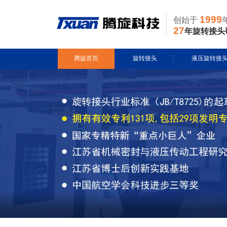
1999
创始于
27
年旋转接头
腾旋首页
旋转接头
液压旋转接
水用旋转接头
风电液压滑环
导热油旋转接头
多通路旋转接
蒸汽旋转接头
关节接头
气用旋转接头
切削液旋转接头