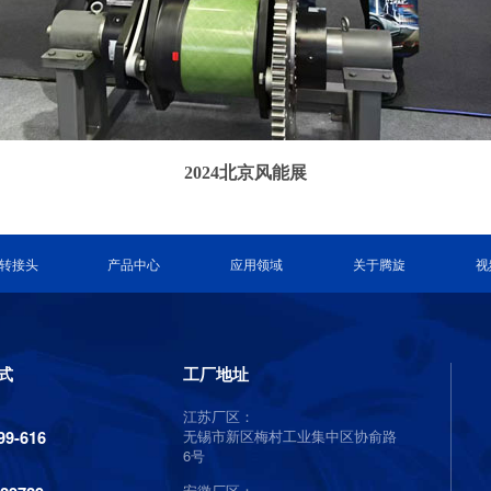
2024北京风能展
转接头
产品中心
应用领域
关于腾旋
视
式
工厂地址
江苏厂区：
无锡市新区梅村工业集中区协俞路
99-616
6号
安徽厂区：