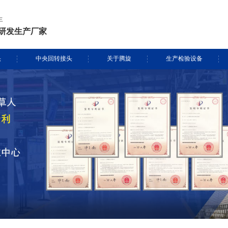
年
研发生产厂家
头
中央回转接头
关于腾旋
生产检验设备
挖掘机旋转接头
资质证书
生产设备
头定制
履带吊旋转接头
专利证书
检测设备
盾构机旋转接头
腾旋风采
消防车旋转接头
起重机旋转接头