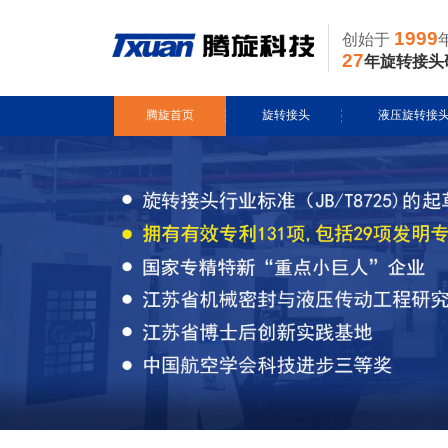
1999
创始于
27
年旋转接头
腾旋首页
旋转接头
液压旋转接
水用旋转接头
风电液压滑环
导热油旋转接头
多通路旋转接
蒸汽旋转接头
关节接头
气用旋转接头
切削液旋转接头