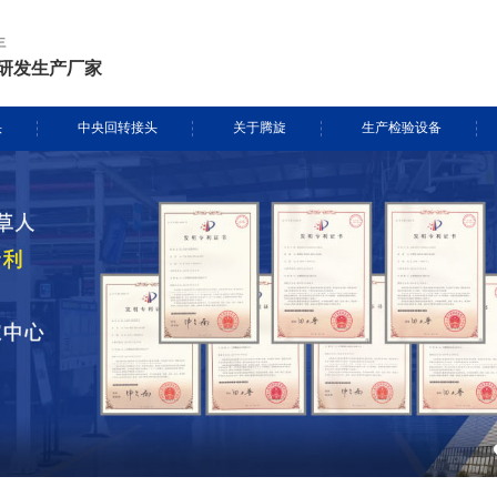
年
研发生产厂家
头
中央回转接头
关于腾旋
生产检验设备
挖掘机旋转接头
资质证书
生产设备
头定制
履带吊旋转接头
专利证书
检测设备
盾构机旋转接头
腾旋风采
消防车旋转接头
起重机旋转接头