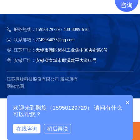
服务热线：
15950129729 / 400-8099-616
联系邮箱：
2749984073@qq.com
江苏厂址：
无锡市新区梅村工业集中区协俞路6号
安徽厂址：
安徽省宣城市郎溪建平大道65号
江苏腾旋科技股份有限公司 版权所有
网站地图
×
欢迎来到腾旋（15950129729） 请问有什么
可以帮您？
在线咨询
稍后再说
电话咨询
产品中心
精选案例
关于腾旋