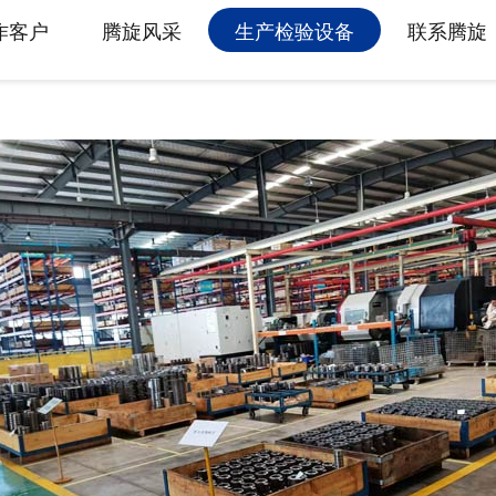
属具旋转接头
作客户
腾旋风采
生产检验设备
联系腾旋
高空作业车旋转接头