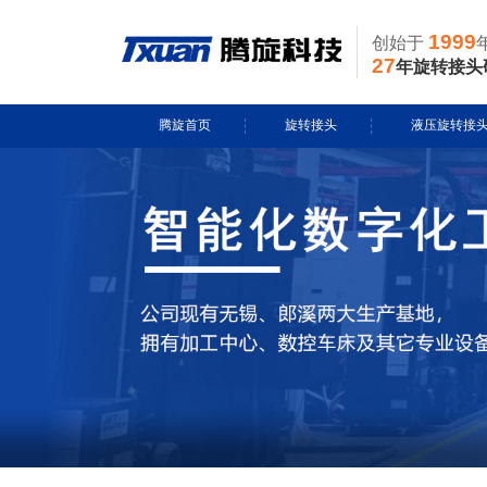
1999
创始于
27
年旋转接头
腾旋首页
旋转接头
液压旋转接
水用旋转接头
风电液压滑环
导热油旋转接头
多通路旋转接
蒸汽旋转接头
关节接头
气用旋转接头
切削液旋转接头