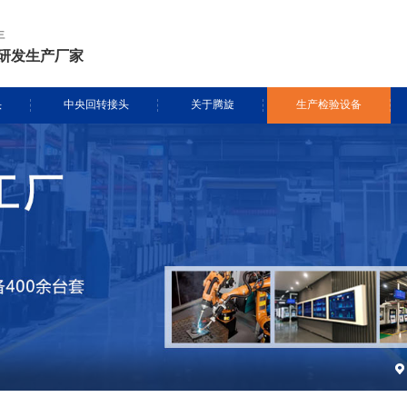
年
研发生产厂家
头
中央回转接头
关于腾旋
生产检验设备
挖掘机旋转接头
资质证书
生产设备
头定制
履带吊旋转接头
专利证书
检测设备
盾构机旋转接头
腾旋风采
消防车旋转接头
起重机旋转接头