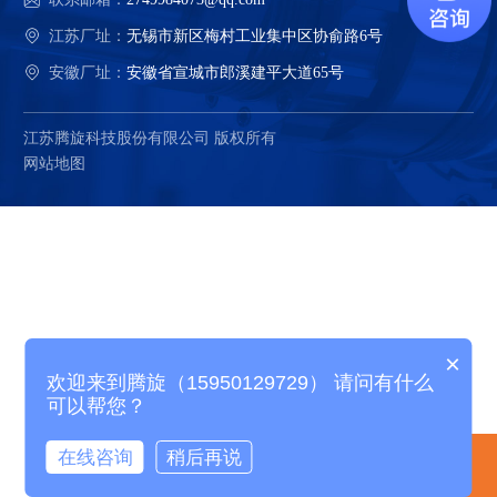
江苏厂址：
无锡市新区梅村工业集中区协俞路6号
安徽厂址：
安徽省宣城市郎溪建平大道65号
江苏腾旋科技股份有限公司 版权所有
网站地图
×
欢迎来到腾旋（15950129729） 请问有什么
可以帮您？
在线咨询
稍后再说
电话咨询
产品中心
精选案例
关于腾旋