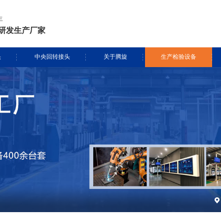
年
研发生产厂家
头
中央回转接头
关于腾旋
生产检验设备
挖掘机旋转接头
资质证书
生产设备
头定制
履带吊旋转接头
专利证书
检测设备
盾构机旋转接头
腾旋风采
消防车旋转接头
起重机旋转接头