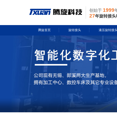
1999
创始于
27
年旋转接头
腾旋首页
旋转接头
液压旋转接
水用旋转接头
风电液压滑环
导热油旋转接头
多通路旋转接
蒸汽旋转接头
关节接头
气用旋转接头
切削液旋转接头