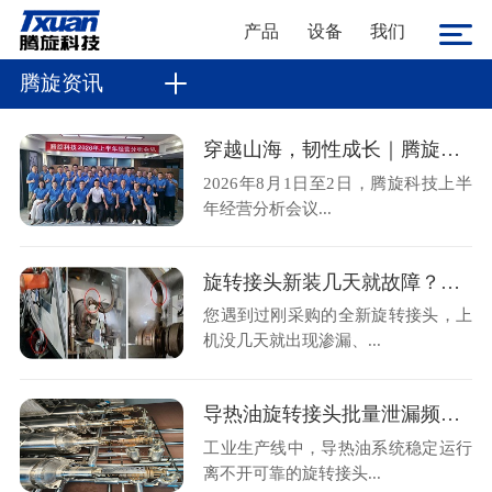
产品
设备
我们
腾旋资讯
穿越山海，韧性成长｜腾旋科技2026上半年经营分析会顺利召开
2026年8月1日至2日，腾旋科技上半
年经营分析会议...
旋转接头新装几天就故障？金属软管不规范安装是主因
您遇到过刚采购的全新旋转接头，上
机没几天就出现渗漏、...
导热油旋转接头批量泄漏频发？腾旋售后现场拆解揭秘两大核心诱因
工业生产线中，导热油系统稳定运行
离不开可靠的旋转接头...