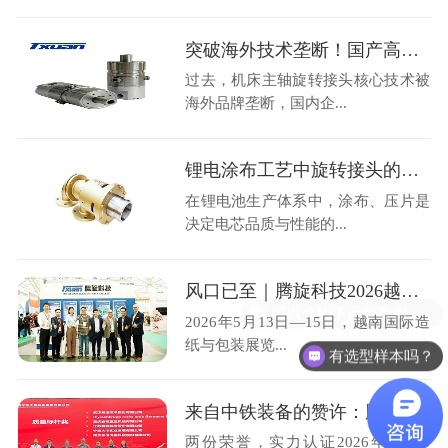
突破海外技术垄断！国产高速机床主轴旋转接头36000转高转速自主可控
过去，机床主轴旋转接头核心技术被
海外品牌垄断，国内企...
锂电涂布工艺中旋转接头的选型与运维避损方案
在锂电池生产体系中，涂布、压片是
决定电芯品质与性能的...
风口已至｜腾旋科技2026越南造纸展圆满收官
可以介绍下运用案例么？
2026年5月13日—15日，越南国际造
纸与包装展览...
有选型样本吗？
来自中铁装备的赞许：腾旋科技喜获优秀供应商奖+质量标杆奖
两份荣誉，实力认证2026年4月28