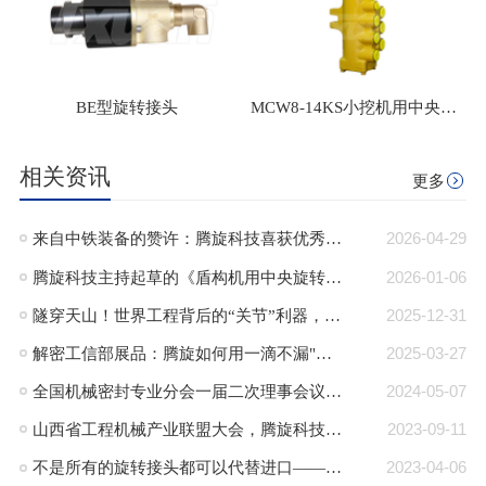
BE型旋转接头
MCW8-14KS小挖机用中央回转接头
相关资讯
更多
来自中铁装备的赞许：腾旋科技喜获优秀供应商奖+质量标杆奖
2026-04-29
腾旋科技主持起草的《盾构机用中央旋转接头》行业标准正式发布
2026-01-06
隧穿天山！世界工程背后的“关节”利器，腾旋回转接头助力TBM挑战极限！
2025-12-31
解密工信部展品：腾旋如何用一滴不漏"技术破局半导体高端装备“卡脖子”难题"
2025-03-27
全国机械密封专业分会一届二次理事会议在郎溪顺利召开
2024-05-07
山西省工程机械产业联盟大会，腾旋科技入选成员单位
2023-09-11
不是所有的旋转接头都可以代替进口——腾旋：可替代进口的旋转接头品牌
2023-04-06