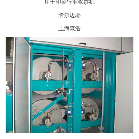
用于印染行业浆纱机
卡尔迈耶
上海森浩