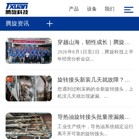
产品
设备
我们
腾旋资讯
穿越山海，韧性成长｜腾旋科技2026上半年经营分析会顺利召开
2026年8月1日至2日，腾旋科技上半
年经营分析会议...
旋转接头新装几天就故障？金属软管不规范安装是主因
您遇到过刚采购的全新旋转接头，上
机没几天就出现渗漏、...
导热油旋转接头批量泄漏频发？腾旋售后现场拆解揭秘两大核心诱因
工业生产线中，导热油系统稳定运行
离不开可靠的旋转接头...