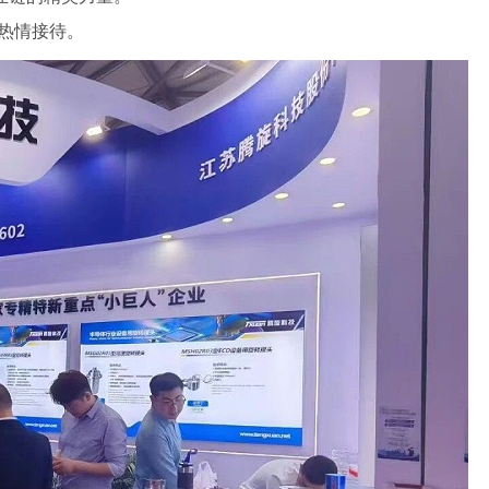
属具旋转接头
队热情接待。
高空作业车旋转接头