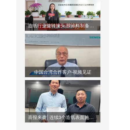
造纸行业旋转接头,胶涂料制备系统,蒸汽冷凝水系统运用
中国台湾合作客户-视频见证
喜报来袭│连续3个造纸表面施胶系统订单签订合作，共创双赢未来！