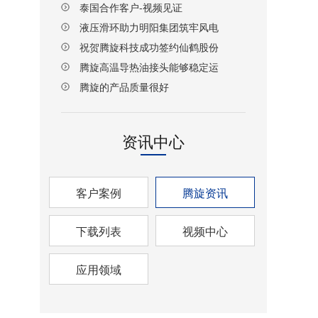
泰国合作客户-视频见证
液压滑环助力明阳集团筑牢风电
设备传动安全防线
祝贺腾旋科技成功签约仙鹤股份
湖北项目！
腾旋高温导热油接头能够稳定运
行
腾旋的产品质量很好
资讯中心
客户案例
腾旋资讯
下载列表
视频中心
应用领域