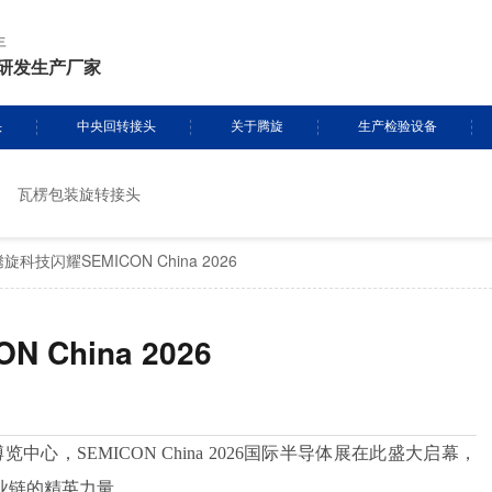
年
研发生产厂家
头
中央回转接头
关于腾旋
生产检验设备
瓦楞包装旋转接头
挖掘机旋转接头
资质证书
生产设备
科技闪耀SEMICON China 2026
头定制
履带吊旋转接头
专利证书
检测设备
盾构机旋转接头
腾旋风采
China 2026
消防车旋转接头
起重机旋转接头
，SEMICON China 2026国际半导体展在此盛大启幕，
业链的精英力量。