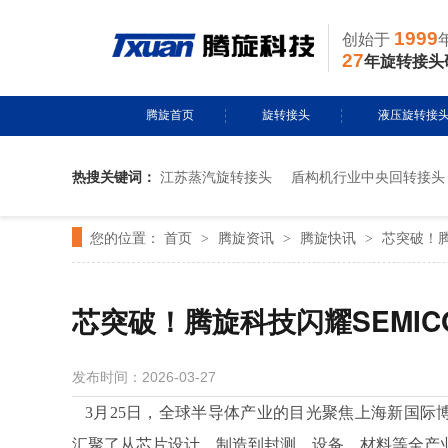
1999
创始于
27
年旋转接头
腾旋首页
旋转接头
液压旋转接
热搜关键词：
江苏蒸汽旋转接头
盾构机行业中央回转接头
水用旋转接头
风电液压滑环
您的位置：
首页
腾旋资讯
腾旋快讯
芯突破！腾旋
>
导热油旋转接头
>
多通路旋转接
>
蒸汽旋转接头
关节接头
芯突破！腾旋科技闪耀SEMICON 
气用旋转接头
发布时间：2026-03-27
切削液旋转接头
3月25日，全球半导体产业的目光聚焦上海新国际博览中心
汇聚了从芯片设计、制造到封测、设备、材料等全产