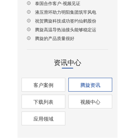
泰国合作客户-视频见证
液压滑环助力明阳集团筑牢风电
设备传动安全防线
祝贺腾旋科技成功签约仙鹤股份
湖北项目！
腾旋高温导热油接头能够稳定运
行
腾旋的产品质量很好
资讯中心
客户案例
腾旋资讯
下载列表
视频中心
应用领域