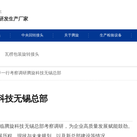
年
研发生产厂家
头
中央回转接头
关于腾旋
生产检验设备
瓦楞包装旋转接头
挖掘机旋转接头
资质证书
生产设备
导一行考察调研腾旋科技无锡总部
头定制
履带吊旋转接头
专利证书
检测设备
盾构机旋转接头
腾旋风采
科技无锡总部
消防车旋转接头
起重机旋转接头
行莅临腾旋科技无锡总部考察调研，为企业高质量发展赋能鼓劲。
展历程、现状与未来规划，以及新总部建设等情况。