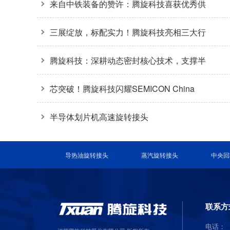
收官
来自中铁装备的赞许：腾旋科技喜获优秀供
应商奖+质量标杆奖
三展绽放，标配实力！腾旋科技亮相三大行
业盛会
腾旋科技：深耕动态密封核心技术，支撑半
导体装备关键环节
芯突破！腾旋科技闪耀SEMICON China
2026
半导体划片机高速旋转接头
导热油旋转接头
蒸汽旋转接头
中央回
联系方
电话：