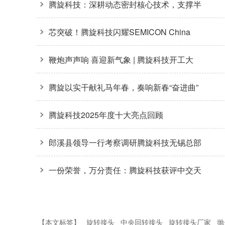
业盛会
腾旋科技：深耕动态密封核心技术，支撑半
导体装备关键环节
芯突破！腾旋科技闪耀SEMICON China
2026
鞭炮声声响 喜迎新气象 | 腾旋科技开工大
吉！
腾旋以实干献礼马年春，奏响新春“奋进曲”
腾旋科技2025年度十大亮点回顾
郎溪县领导一行考察调研腾旋科技无锡总部
一份荣誉，万分责任：腾旋科技获评中交天
和核心“优秀供应商”
【本文标签】
旋转接头
中央回转接头
旋转接头厂家
抛