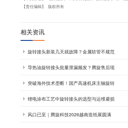
【责任编辑】
版权所有
相关资讯
旋转接头新装几天就故障？金属软管不规范
安装是主因
导热油旋转接头批量泄漏频发？腾旋售后现
场拆解揭秘两大核心诱因
突破海外技术垄断！国产高速机床主轴旋转
接头36000转高转速自主可控
锂电涂布工艺中旋转接头的选型与运维避损
方案
风口已至｜腾旋科技2026越南造纸展圆满