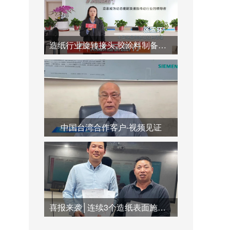
造纸行业旋转接头,胶涂料制备系统,蒸汽冷凝水系统运用
中国台湾合作客户-视频见证
喜报来袭│连续3个造纸表面施胶系统订单签订合作，共创双赢未来！