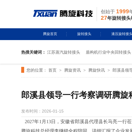
1999
创始于
27
年旋转接头
腾旋首页
旋转接头
液压旋转接
热搜关键词：
江苏蒸汽旋转接头
盾构机行业中央回转接头
水用旋转接头
风电液压滑环
您的位置：
首页
腾旋资讯
腾旋快讯
郎溪县领
>
导热油旋转接头
>
多通路旋转接
>
蒸汽旋转接头
关节接头
郎溪县领导一行考察调研腾旋
气用旋转接头
发布时间：2026-01-15
切削液旋转接头
2027年1月13日，安徽省郎溪县代理县长马亮一
腾旋科技总经理李继锁全程陪同，详细汇报了企业发