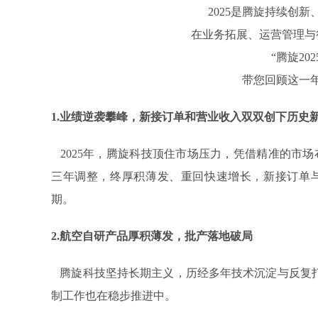
旋转接头配件
2025是腾旋持续创
在业务拓展、运营管理与
“腾旋20
带您回顾这一
1.业绩逆袭攀峰，新接订单和营业收入双双创下历史
2025年，腾旋科技顶住市场压力，凭借精准的市
三年调整，终厚积薄发、重回快速增长，新接订单与
期。
2.航空自研产品厚积薄发，批产落地破局
腾旋科技坚持长期主义，历经多年技术沉淀与反复打
制工作也在稳步推进中。