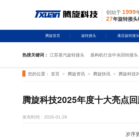
1999
创始于
27
年旋转接头
腾旋首页
旋转接头
液压旋转接
热搜关键词：
江苏蒸汽旋转接头
盾构机行业中央回转接头
水用旋转接头
风电液压滑环
您的位置：
首页
腾旋资讯
腾旋快讯
腾旋科技2
>
导热油旋转接头
>
多通路旋转接
>
蒸汽旋转接头
关节接头
腾旋科技2025年度十大亮点回
气用旋转接头
发布时间：2026-01-28
切削液旋转接头
岁序