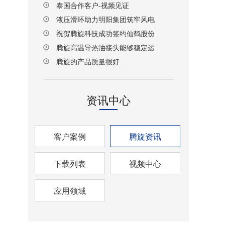
泰国合作客户-视频见证
液压滑环助力明阳集团筑牢风电
设备传动安全防线
祝贺腾旋科技成功签约仙鹤股份
湖北项目！
腾旋高温导热油接头能够稳定运
行
腾旋的产品质量很好
资讯中心
客户案例
腾旋资讯
下载列表
视频中心
应用领域