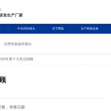
年
研发生产厂家
头
中央回转接头
关于腾旋
生产检验设备
瓦楞包装旋转接头
挖掘机旋转接头
资质证书
生产设备
025年度十大亮点回顾
头定制
履带吊旋转接头
专利证书
检测设备
盾构机旋转接头
腾旋风采
顾
消防车旋转接头
起重机旋转接头
更替，华章日新