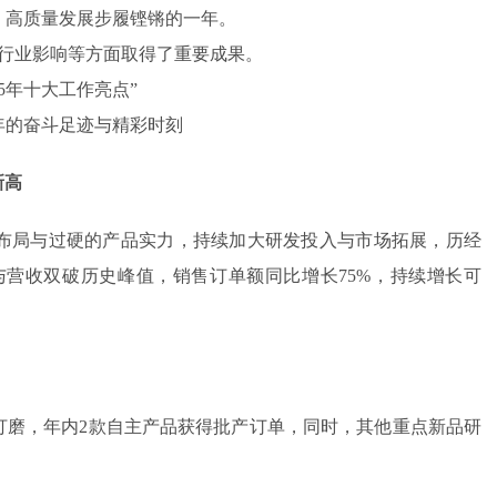
属具旋转接头
新、高质量发展步履铿锵的一年。
行业影响等方面取得了重要成果。
高空作业车旋转接头
25年十大工作亮点”
年的奋斗足迹与精彩时刻
新高
场布局与过硬的产品实力，持续加大研发投入与市场拓展，历经
营收双破历史峰值，销售订单额同比增长75%，持续增长可
磨，年内2款自主产品获得批产订单，同时，其他重点新品研