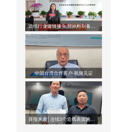
造纸行业旋转接头,胶涂料制备系统,蒸汽冷凝水系统运用
中国台湾合作客户-视频见证
喜报来袭│连续3个造纸表面施胶系统订单签订合作，共创双赢未来！