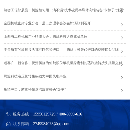
解密工信部展品：腾旋如何用一滴不漏"技术破局半导体高端装备“卡脖子”难题"
全国机械密封专业分会一届二次理事会议在郎溪顺利召开
山西省工程机械产业联盟大会，腾旋科技入选成员单位
不是所有的旋转接头都可以代替进口——腾旋：可替代进口的旋转接头品牌
老客户，新合作，祝贺腾旋为仙鹤股份纸机量身定制的蒸汽旋转接头批量交付
腾旋科技液压旋转接头助力中国风电事业
疫情冲击，腾旋科技蒸汽旋转接头“爆单”
服务热线：
15950129729 / 400-8099-616
联系邮箱：
2749984073@qq.com