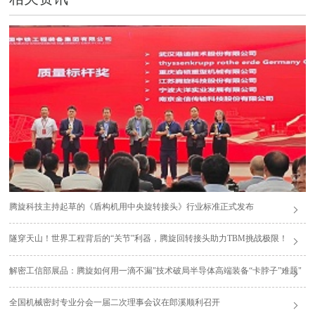
腾旋科技主持起草的《盾构机用中央旋转接头》行业标准正式发布
隧穿天山！世界工程背后的“关节”利器，腾旋回转接头助力TBM挑战极限！
解密工信部展品：腾旋如何用一滴不漏"技术破局半导体高端装备“卡脖子”难题"
全国机械密封专业分会一届二次理事会议在郎溪顺利召开