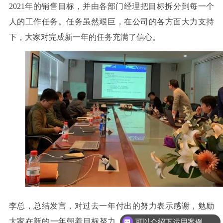
2021
年的销售目标，并由各部门经理把目标拆分到每一个
人的工作任务。任务虽然艰巨，在公司的各方面大力支持
下，大家对完成新一年的任务充满了信心。
可以介绍下运用案例么？
李总，总结发言，对过去一年付出的努力表示感谢，勉励
大家在新的一年朝着目标努力。并亲自为
2020
年的取得优