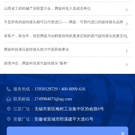
山西省工程机械产业联盟大会，腾旋科技入选成员单位
不是所有的旋转接头都可以代替进口——腾旋：可替代进口的旋转接头品牌
老客户，新合作，祝贺腾旋为仙鹤股份纸机量身定制的蒸汽旋转接头批量交付
腾旋科技液压旋转接头助力中国风电事业
疫情冲击，腾旋科技蒸汽旋转接头“爆单”
服务热线：
15950129729 / 400-8099-616
联系邮箱：
2749984073@qq.com
江苏厂址：
无锡市新区梅村工业集中区协俞路6号
安徽厂址：
安徽省宣城市郎溪建平大道65号
×