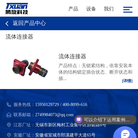
产品
设备
我们
返回产品中心
流体连接器
流体连接器
产品特点：无锁紧结构，依靠安装本
体的结构锁定插合状态、断开状态和
插...
[详情]
服务热线：
15950129729 / 400-8099-616
多少价格？有没有优惠？
联系邮箱：
2749984073@qq.com
可以介绍下运用案例么？
江苏厂址：
无锡市新区梅村工业集中区协俞路6号
安徽厂址：
安徽省宣城市郎溪建平大道65号