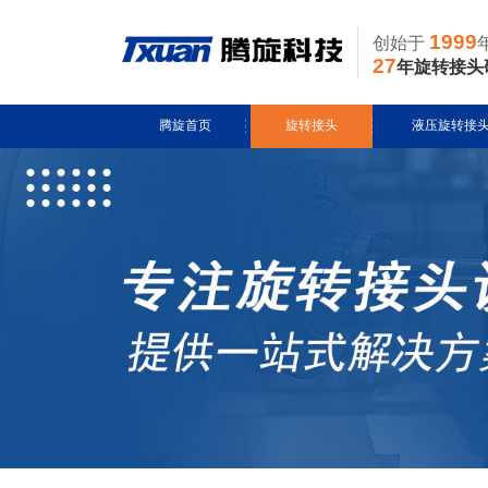
1999
创始于
27
年旋转接头
腾旋首页
旋转接头
液压旋转接
水用旋转接头
风电液压滑环
导热油旋转接头
多通路旋转接
蒸汽旋转接头
关节接头
气用旋转接头
切削液旋转接头