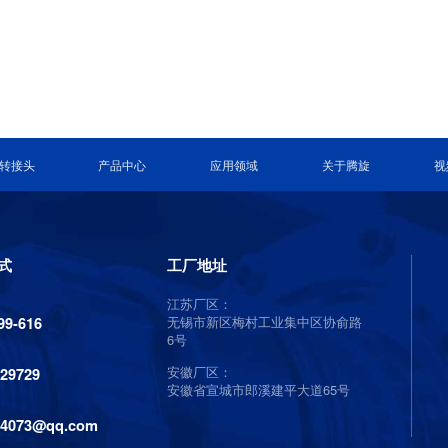
转接头
产品中心
应用领域
关于腾旋
视
式
工厂地址
江苏厂区：
无锡市新区梅村工业集中区协俞路
99-616
6号
安徽厂区：
129729
安徽省宣城市郎溪建平大道65号
84073@qq.com