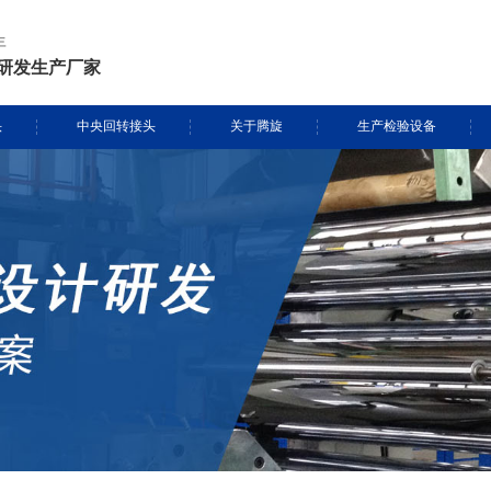
年
研发生产厂家
头
中央回转接头
关于腾旋
生产检验设备
挖掘机旋转接头
资质证书
生产设备
头定制
履带吊旋转接头
专利证书
检测设备
盾构机旋转接头
腾旋风采
消防车旋转接头
起重机旋转接头