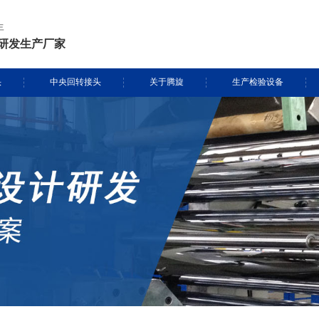
年
研发生产厂家
头
中央回转接头
关于腾旋
生产检验设备
挖掘机旋转接头
资质证书
生产设备
头定制
履带吊旋转接头
专利证书
检测设备
盾构机旋转接头
腾旋风采
消防车旋转接头
起重机旋转接头