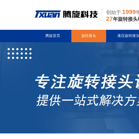
1999
创始于
27
年旋转接头
腾旋首页
旋转接头
液压旋转接
水用旋转接头
风电液压滑环
导热油旋转接头
多通路旋转接
蒸汽旋转接头
关节接头
气用旋转接头
切削液旋转接头