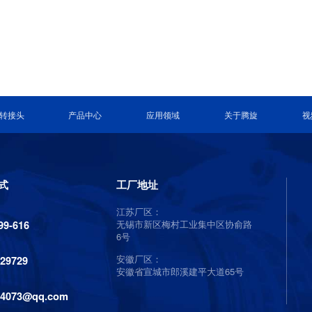
转接头
产品中心
应用领域
关于腾旋
视
式
工厂地址
江苏厂区：
无锡市新区梅村工业集中区协俞路
99-616
6号
安徽厂区：
129729
安徽省宣城市郎溪建平大道65号
84073@qq.com