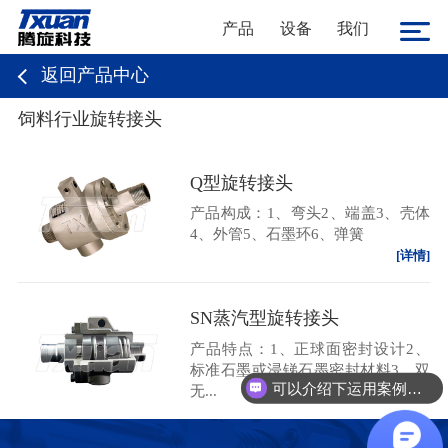
产品
设备
我们
返回产品中心
饲料行业旋转接头
Q型旋转接头
产品构成：1、弯头2、端盖3、壳体
4、外管5、石墨环6、弹簧
[详情]
SN蒸汽型旋转接头
产品特点：1、正球面密封设计2、
标准石墨或浸锑石墨密封材料3、双
可以介绍下运用案例么？
无...
[详情]