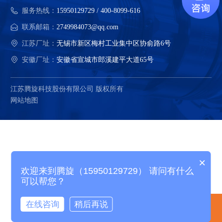
服务热线：
15950129729 / 400-8099-616
联系邮箱：
2749984073@qq.com
江苏厂址：
无锡市新区梅村工业集中区协俞路6号
安徽厂址：
安徽省宣城市郎溪建平大道65号
江苏腾旋科技股份有限公司 版权所有
网站地图
×
欢迎来到腾旋（15950129729） 请问有什么
可以帮您？
在线咨询
稍后再说
电话咨询
产品中心
精选案例
关于腾旋