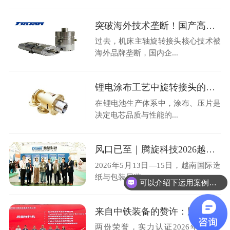
突破海外技术垄断！国产高速机床主轴旋转接头36000转高转速自主可控
过去，机床主轴旋转接头核心技术被
海外品牌垄断，国内企...
锂电涂布工艺中旋转接头的选型与运维避损方案
在锂电池生产体系中，涂布、压片是
决定电芯品质与性能的...
风口已至｜腾旋科技2026越南造纸展圆满收官
2026年5月13日—15日，越南国际造
纸与包装展览...
可以介绍下运用案例么？
来自中铁装备的赞许：腾旋科技喜获优秀供应商奖+质量标杆奖
两份荣誉，实力认证2026年4月28