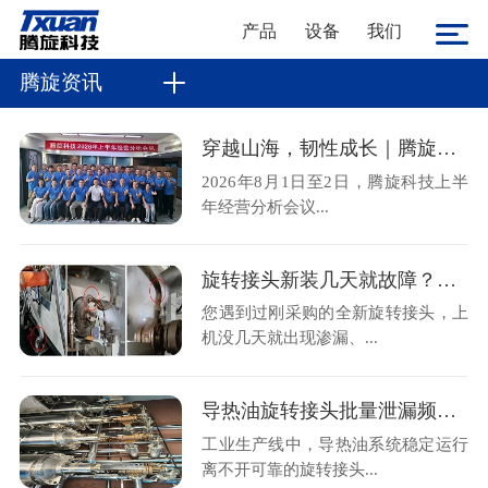
产品
设备
我们
腾旋资讯
穿越山海，韧性成长｜腾旋科技2026上半年经营分析会顺利召开
2026年8月1日至2日，腾旋科技上半
年经营分析会议...
旋转接头新装几天就故障？金属软管不规范安装是主因
您遇到过刚采购的全新旋转接头，上
机没几天就出现渗漏、...
导热油旋转接头批量泄漏频发？腾旋售后现场拆解揭秘两大核心诱因
工业生产线中，导热油系统稳定运行
离不开可靠的旋转接头...