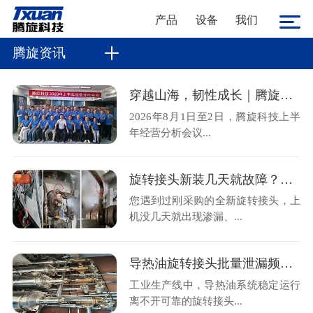
产品
设备
我们
腾旋资讯
穿越山海，韧性成长｜腾旋科技2026上半年经营分析会顺利召开
2026年8月1日至2日，腾旋科技上半
年经营分析会议...
旋转接头新装几天就故障？金属软管不规范安装是主因
您遇到过刚采购的全新旋转接头，上
机没几天就出现渗漏、...
导热油旋转接头批量泄漏频发？腾旋售后现场拆解揭秘两大核心诱因
工业生产线中，导热油系统稳定运行
离不开可靠的旋转接头...