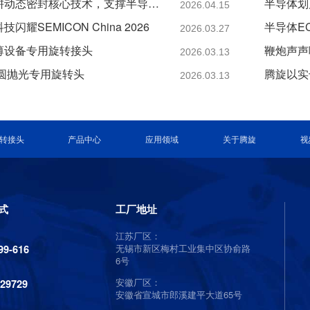
腾旋科技：深耕动态密封核心技术，支撑半导体装备关键环节
半导体划
2026.04.15
耀SEMICON China 2026
半导体E
2026.03.27
薄设备专用旋转接头
鞭炮声声
2026.03.13
晶圆抛光专用旋转头
腾旋以实
2026.03.13
转接头
产品中心
应用领域
关于腾旋
视
式
工厂地址
江苏厂区：
无锡市新区梅村工业集中区协俞路
99-616
6号
安徽厂区：
129729
安徽省宣城市郎溪建平大道65号