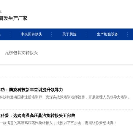
年
研发生产厂家
头
中央回转接头
关于腾旋
生产检验设备
瓦楞包装旋转接头
挖掘机旋转接头
资质证书
生产设备
头定制
履带吊旋转接头
专利证书
检测设备
盾构机旋转接头
腾旋风采
内功：腾旋科技新年首训提升领导力
科技特邀请国家注册培训师、资深实战派培训老师祝勇，开展管理人员领导力培训。
消防车旋转接头
旋科普：选购高温高压蒸汽旋转接头五部曲
起重机旋转接头
一款满意的高温高压蒸汽旋转接头，按照以下五步走，定能让你梦想成真！