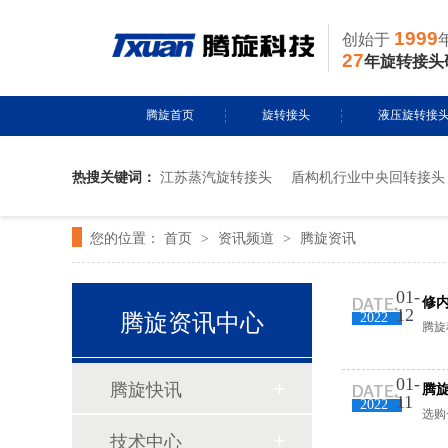
1999
创始于
27
年旋转接头
腾旋首页
旋转接头
液压旋转接
热搜关键词：
江苏蒸汽旋转接头
盾构机行业中央回转接头
水用旋转接头
风电液压滑环
您的位置：
首页
资讯频道
腾旋资讯
>
导热油旋转接头
>
多通路旋转接
蒸汽旋转接头
关节接头
01-
修
腾旋资讯中心
12
2022
腾旋
气用旋转接头
01-
腾旋快讯
腾
11
切削液旋转接头
2022
选购
技术中心