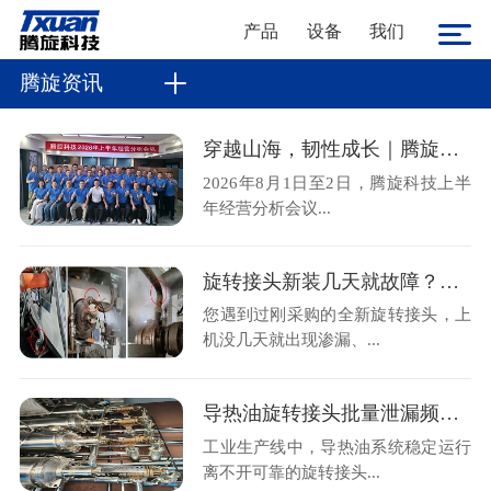
产品
设备
我们
腾旋资讯
穿越山海，韧性成长｜腾旋科技2026上半年经营分析会顺利召开
2026年8月1日至2日，腾旋科技上半
年经营分析会议...
旋转接头新装几天就故障？金属软管不规范安装是主因
您遇到过刚采购的全新旋转接头，上
机没几天就出现渗漏、...
导热油旋转接头批量泄漏频发？腾旋售后现场拆解揭秘两大核心诱因
工业生产线中，导热油系统稳定运行
离不开可靠的旋转接头...