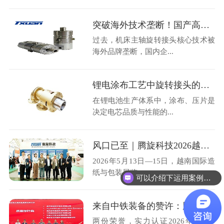
突破海外技术垄断！国产高速机床主轴旋转接头36000转高转速自主可控
过去，机床主轴旋转接头核心技术被
海外品牌垄断，国内企...
锂电涂布工艺中旋转接头的选型与运维避损方案
在锂电池生产体系中，涂布、压片是
决定电芯品质与性能的...
风口已至｜腾旋科技2026越南造纸展圆满收官
2026年5月13日—15日，越南国际造
纸与包装展览...
可以介绍下运用案例么？
来自中铁装备的赞许：腾旋科技喜获优秀供应商奖+质量标杆奖
两份荣誉，实力认证2026年4月28