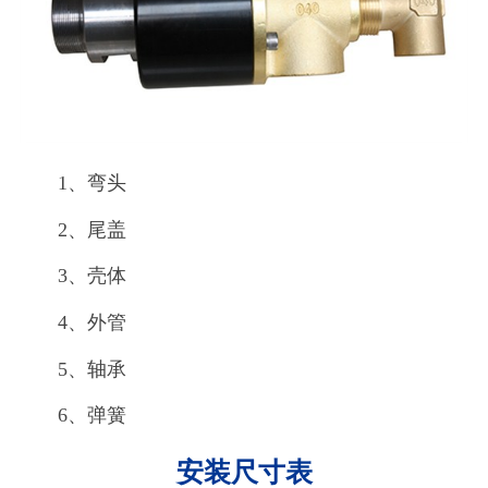
1、弯头
2、尾盖
3、壳体
4、外管
5、轴承
6、弹簧
安装尺寸表