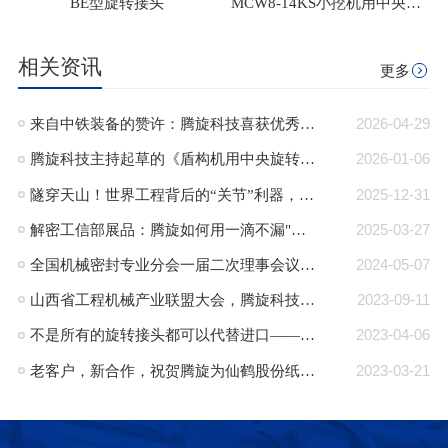
BE型旋转接头
MCW8-14KS小挖机用中央回转接头
相关资讯
更多
来自中铁装备的赞许：腾旋科技喜获优秀供应商奖+质量标杆奖
2026-04-29
腾旋科技主持起草的《盾构机用中央旋转接头》行业标准正式发布
2026-01-06
隧穿天山！世界工程背后的“关节”利器，腾旋回转接头助力TBM挑战极限！
2025-12-31
解密工信部展品：腾旋如何用一滴不漏"技术破局半导体高端装备“卡脖子”难题"
2025-03-27
全国机械密封专业分会一届二次理事会议在郎溪顺利召开
2024-05-07
山西省工程机械产业联盟大会，腾旋科技入选成员单位
2023-09-11
不是所有的旋转接头都可以代替进口——腾旋：可替代进口的旋转接头品牌
2023-04-06
老客户，新合作，祝贺腾旋为仙鹤股份纸机量身定制的蒸汽旋转接头批量交付
2023-03-21