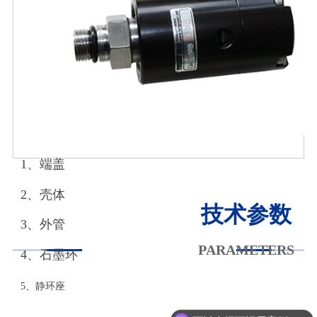
1、
端盖
2、
壳体
技术参数
3、
外管
PARAMETERS
4、
石墨环
5、静环座