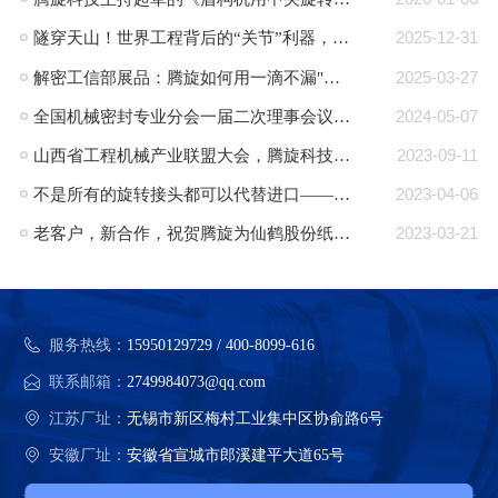
隧穿天山！世界工程背后的“关节”利器，腾旋回转接头助力TBM挑战极限！
2025-12-31
解密工信部展品：腾旋如何用一滴不漏"技术破局半导体高端装备“卡脖子”难题"
2025-03-27
全国机械密封专业分会一届二次理事会议在郎溪顺利召开
2024-05-07
山西省工程机械产业联盟大会，腾旋科技入选成员单位
2023-09-11
不是所有的旋转接头都可以代替进口——腾旋：可替代进口的旋转接头品牌
2023-04-06
老客户，新合作，祝贺腾旋为仙鹤股份纸机量身定制的蒸汽旋转接头批量交付
2023-03-21
服务热线：
15950129729 / 400-8099-616
联系邮箱：
2749984073@qq.com
江苏厂址：
无锡市新区梅村工业集中区协俞路6号
安徽厂址：
安徽省宣城市郎溪建平大道65号