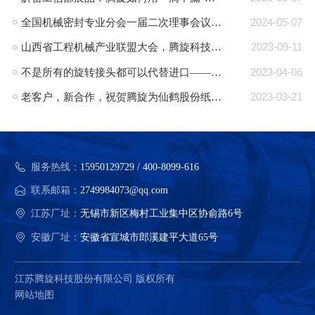
全国机械密封专业分会一届二次理事会议在郎溪顺利召开
2024-05-07
山西省工程机械产业联盟大会，腾旋科技入选成员单位
2023-09-11
不是所有的旋转接头都可以代替进口——腾旋：可替代进口的旋转接头品牌
2023-04-06
老客户，新合作，祝贺腾旋为仙鹤股份纸机量身定制的蒸汽旋转接头批量交付
2023-03-21
服务热线：
15950129729 / 400-8099-616
联系邮箱：
2749984073@qq.com
江苏厂址：
无锡市新区梅村工业集中区协俞路6号
安徽厂址：
安徽省宣城市郎溪建平大道65号
江苏腾旋科技股份有限公司 版权所有
网站地图