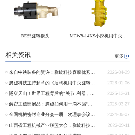
BE型旋转接头
MCW8-14KS小挖机用中央回转接头
相关资讯
更多
来自中铁装备的赞许：腾旋科技喜获优秀供应商奖+质量标杆奖
2026-04-29
腾旋科技主持起草的《盾构机用中央旋转接头》行业标准正式发布
2026-01-06
隧穿天山！世界工程背后的“关节”利器，腾旋回转接头助力TBM挑战极限！
2025-12-31
解密工信部展品：腾旋如何用一滴不漏"技术破局半导体高端装备“卡脖子”难题"
2025-03-27
全国机械密封专业分会一届二次理事会议在郎溪顺利召开
2024-05-07
山西省工程机械产业联盟大会，腾旋科技入选成员单位
2023-09-11