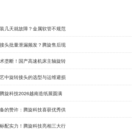
装几天就故障？金属软管不规范
接头批量泄漏频发？腾旋售后现
两大核心诱因
术垄断！国产高速机床主轴旋转
00转高转速自主可控
艺中旋转接头的选型与运维避损
腾旋科技2026越南造纸展圆满
备的赞许：腾旋科技喜获优秀供
量标杆奖
标配实力！腾旋科技亮相三大行