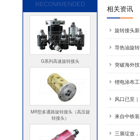
RECOMMENDED
相关资讯
旋转接头新
安装是主因
导热油旋转
G系列高速旋转接头
场拆解揭秘
突破海外技
接头360
锂电涂布工
方案
风口已至｜
MR型多通路旋转接头（高压旋
收官
来自中铁装
转接头）
应商奖+质
三展绽放，