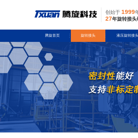
1999
创始于
27
年旋转接头
腾旋首页
旋转接头
液压旋转接
水用旋转接头
风电液压滑环
导热油旋转接头
多通路旋转接
蒸汽旋转接头
关节接头
气用旋转接头
切削液旋转接头