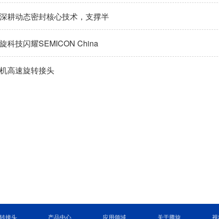
深耕动态密封核心技术，支撑半
键环节
科技闪耀SEMICON China
机高速旋转接头
转接头
产品中心
应用领域
关于腾旋
视