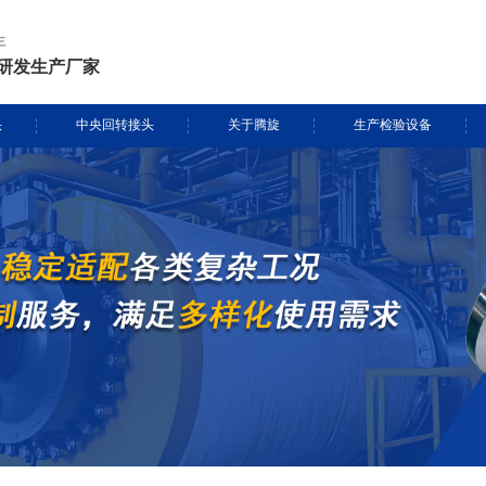
年
研发生产厂家
头
中央回转接头
关于腾旋
生产检验设备
挖掘机旋转接头
资质证书
生产设备
头定制
履带吊旋转接头
专利证书
检测设备
盾构机旋转接头
腾旋风采
消防车旋转接头
起重机旋转接头