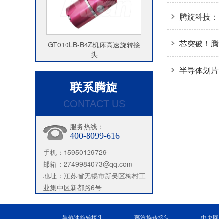
业盛会
腾旋科技：
导体装备关
芯突破！腾旋
GT010LB-B4Z机床高速旋转接
头
2026
半导体划片
联系腾旋
CONTACT US
服务热线：
400-8099-616
手机：15950129729
邮箱：2749984073@qq.com
地址：江苏省无锡市新吴区梅村工
业集中区新都路6号
导热油旋转接头
蒸汽旋转接头
中央回