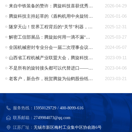
来自中铁装备的赞许：腾旋科技喜获优秀供应商奖+质量标杆奖
2026-04-29
腾旋科技主持起草的《盾构机用中央旋转接头》行业标准正式发布
2026-01-06
隧穿天山！世界工程背后的“关节”利器，腾旋回转接头助力TBM挑战极限！
2025-12-31
解密工信部展品：腾旋如何用一滴不漏"技术破局半导体高端装备“卡脖子”难题"
2025-03-27
全国机械密封专业分会一届二次理事会议在郎溪顺利召开
2024-05-07
山西省工程机械产业联盟大会，腾旋科技入选成员单位
2023-09-11
不是所有的旋转接头都可以代替进口——腾旋：可替代进口的旋转接头品牌
2023-04-06
老客户，新合作，祝贺腾旋为仙鹤股份纸机量身定制的蒸汽旋转接头批量交付
2023-03-21
服务热线：
15950129729 / 400-8099-616
联系邮箱：
2749984073@qq.com
江苏厂址：
无锡市新区梅村工业集中区协俞路6号