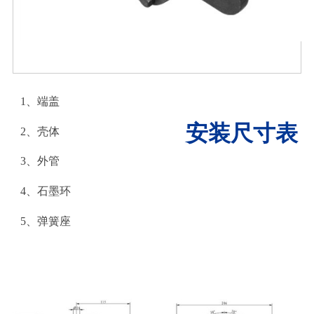
1、端盖
安装尺寸表
2、壳体
3、外管
4、石墨环
5、弹簧座
可以介绍下运用案例么？