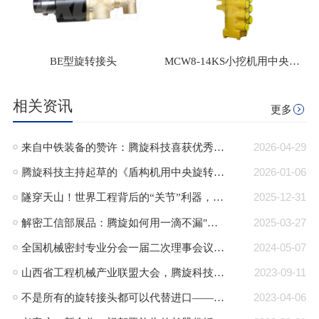
BE型旋转接头
MCW8-14KS小挖机用中央回转接头
相关资讯
更多
来自中铁装备的赞许：腾旋科技喜获优秀供应商奖+质量标杆奖
2026-04-29
腾旋科技主持起草的《盾构机用中央旋转接头》行业标准正式发布
2026-01-06
隧穿天山！世界工程背后的“关节”利器，腾旋回转接头助力TBM挑战极限！
2025-12-31
解密工信部展品：腾旋如何用一滴不漏"技术破局半导体高端装备“卡脖子”难题"
2025-03-27
全国机械密封专业分会一届二次理事会议在郎溪顺利召开
2024-05-07
山西省工程机械产业联盟大会，腾旋科技入选成员单位
2023-09-11
不是所有的旋转接头都可以代替进口——腾旋：可替代进口的旋转接头品牌
2023-04-06