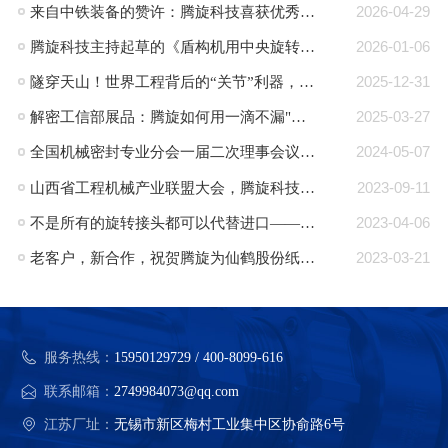
来自中铁装备的赞许：腾旋科技喜获优秀供应商奖+质量标杆奖
2026-04-29
腾旋科技主持起草的《盾构机用中央旋转接头》行业标准正式发布
2026-01-06
隧穿天山！世界工程背后的“关节”利器，腾旋回转接头助力TBM挑战极限！
2025-12-31
解密工信部展品：腾旋如何用一滴不漏"技术破局半导体高端装备“卡脖子”难题"
2025-03-27
全国机械密封专业分会一届二次理事会议在郎溪顺利召开
2024-05-07
山西省工程机械产业联盟大会，腾旋科技入选成员单位
2023-09-11
不是所有的旋转接头都可以代替进口——腾旋：可替代进口的旋转接头品牌
2023-04-06
老客户，新合作，祝贺腾旋为仙鹤股份纸机量身定制的蒸汽旋转接头批量交付
2023-03-21
服务热线：
15950129729 / 400-8099-616
联系邮箱：
2749984073@qq.com
江苏厂址：
无锡市新区梅村工业集中区协俞路6号