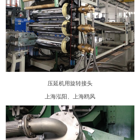
压延机用旋转接头
上海泓阳、上海鸥风