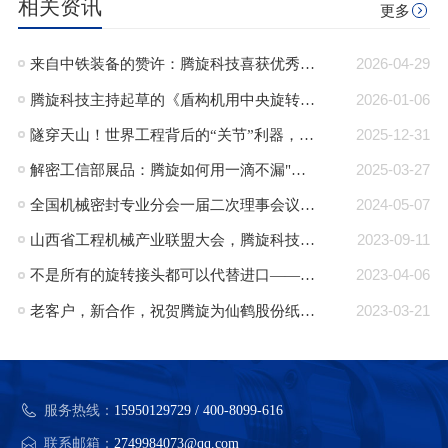
相关资讯
更多
来自中铁装备的赞许：腾旋科技喜获优秀供应商奖+质量标杆奖
2026-04-29
腾旋科技主持起草的《盾构机用中央旋转接头》行业标准正式发布
2026-01-06
隧穿天山！世界工程背后的“关节”利器，腾旋回转接头助力TBM挑战极限！
2025-12-31
解密工信部展品：腾旋如何用一滴不漏"技术破局半导体高端装备“卡脖子”难题"
2025-03-27
全国机械密封专业分会一届二次理事会议在郎溪顺利召开
2024-05-07
山西省工程机械产业联盟大会，腾旋科技入选成员单位
2023-09-11
不是所有的旋转接头都可以代替进口——腾旋：可替代进口的旋转接头品牌
2023-04-06
老客户，新合作，祝贺腾旋为仙鹤股份纸机量身定制的蒸汽旋转接头批量交付
2023-03-21
服务热线：
15950129729 / 400-8099-616
联系邮箱：
2749984073@qq.com