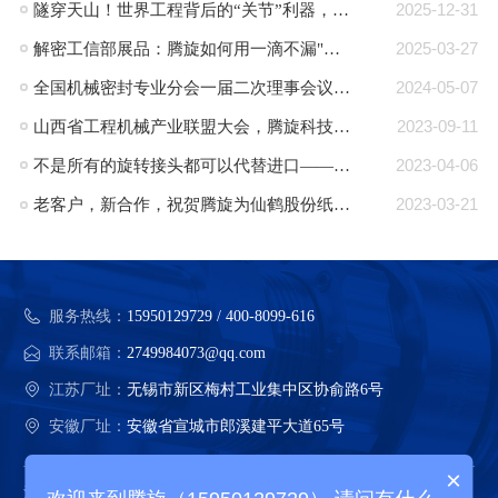
隧穿天山！世界工程背后的“关节”利器，腾旋回转接头助力TBM挑战极限！
2025-12-31
解密工信部展品：腾旋如何用一滴不漏"技术破局半导体高端装备“卡脖子”难题"
2025-03-27
全国机械密封专业分会一届二次理事会议在郎溪顺利召开
2024-05-07
山西省工程机械产业联盟大会，腾旋科技入选成员单位
2023-09-11
不是所有的旋转接头都可以代替进口——腾旋：可替代进口的旋转接头品牌
2023-04-06
老客户，新合作，祝贺腾旋为仙鹤股份纸机量身定制的蒸汽旋转接头批量交付
2023-03-21
服务热线：
15950129729 / 400-8099-616
联系邮箱：
2749984073@qq.com
江苏厂址：
无锡市新区梅村工业集中区协俞路6号
安徽厂址：
安徽省宣城市郎溪建平大道65号
×
江苏腾旋科技股份有限公司 版权所有