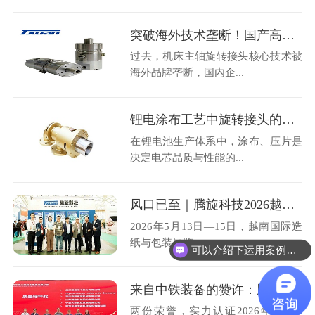
突破海外技术垄断！国产高速机床主轴旋转接头36000转高转速自主可控
过去，机床主轴旋转接头核心技术被
海外品牌垄断，国内企...
锂电涂布工艺中旋转接头的选型与运维避损方案
在锂电池生产体系中，涂布、压片是
决定电芯品质与性能的...
风口已至｜腾旋科技2026越南造纸展圆满收官
2026年5月13日—15日，越南国际造
纸与包装展览...
可以介绍下运用案例么？
来自中铁装备的赞许：腾旋科技喜获优秀供应商奖+质量标杆奖
两份荣誉，实力认证2026年4月28