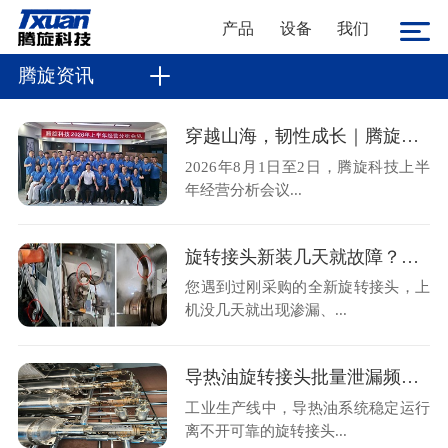
产品
设备
我们
腾旋资讯
穿越山海，韧性成长｜腾旋科技2026上半年经营分析会顺利召开
2026年8月1日至2日，腾旋科技上半
年经营分析会议...
旋转接头新装几天就故障？金属软管不规范安装是主因
您遇到过刚采购的全新旋转接头，上
机没几天就出现渗漏、...
导热油旋转接头批量泄漏频发？腾旋售后现场拆解揭秘两大核心诱因
工业生产线中，导热油系统稳定运行
离不开可靠的旋转接头...