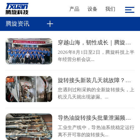
产品
设备
我们
腾旋资讯
穿越山海，韧性成长｜腾旋科技2026上半年经营分析会顺利召开
2026年8月1日至2日，腾旋科技上半
年经营分析会议...
旋转接头新装几天就故障？金属软管不规范安装是主因
您遇到过刚采购的全新旋转接头，上
机没几天就出现渗漏、...
导热油旋转接头批量泄漏频发？腾旋售后现场拆解揭秘两大核心诱因
工业生产线中，导热油系统稳定运行
离不开可靠的旋转接头...