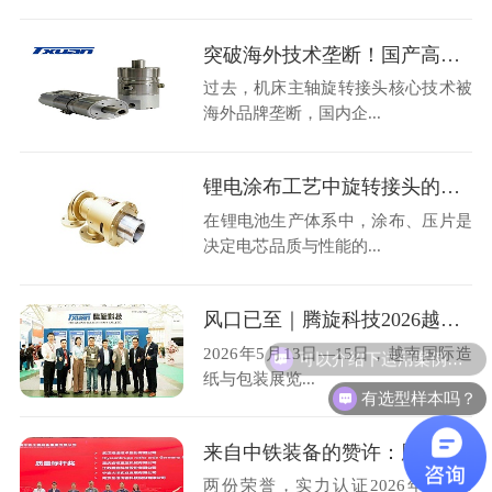
突破海外技术垄断！国产高速机床主轴旋转接头36000转高转速自主可控
过去，机床主轴旋转接头核心技术被
海外品牌垄断，国内企...
锂电涂布工艺中旋转接头的选型与运维避损方案
在锂电池生产体系中，涂布、压片是
决定电芯品质与性能的...
风口已至｜腾旋科技2026越南造纸展圆满收官
可以介绍下运用案例么？
2026年5月13日—15日，越南国际造
纸与包装展览...
有选型样本吗？
来自中铁装备的赞许：腾旋科技喜获优秀供应商奖+质量标杆奖
两份荣誉，实力认证2026年4月28