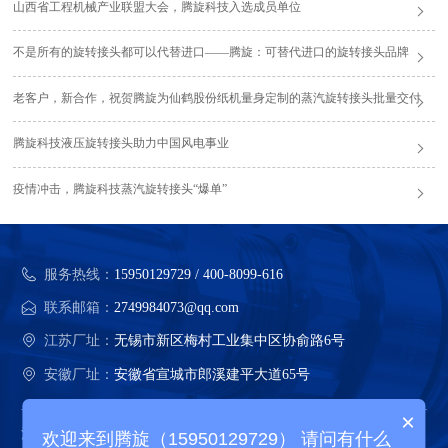
山西省工程机械产业联盟大会，腾旋科技入选成员单位
不是所有的旋转接头都可以代替进口——腾旋：可替代进口的旋转接头品牌
老客户，新合作，祝贺腾旋为仙鹤股份纸机量身定制的蒸汽旋转接头批量交付
腾旋科技液压旋转接头助力中国风电事业
疫情冲击，腾旋科技蒸汽旋转接头“爆单”
服务热线：
15950129729 / 400-8099-616
联系邮箱：
2749984073@qq.com
江苏厂址：
无锡市新区梅村工业集中区协俞路6号
安徽厂址：
安徽省宣城市郎溪建平大道65号
×
江苏腾旋科技股份有限公司 版权所有
欢迎来到腾旋（15950129729） 请问有什么