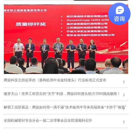
腾旋科技主持起草的《盾构机用中央旋转接头》行业标准正式发布
隧穿天山！世界工程背后的“关节”利器，腾旋回转接头助力TBM挑战极限！
解密工信部展品：腾旋如何用一滴不漏"技术破局半导体高端装备“卡脖子”难题"
全国机械密封专业分会一届二次理事会议在郎溪顺利召开