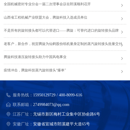
全国机械密封专业分会一届二次理事会议在郎溪顺利召开
山西省工程机械产业联盟大会，腾旋科技入选成员单位
不是所有的旋转接头都可以代替进口——腾旋：可替代进口的旋转接头品牌
老客户，新合作，祝贺腾旋为仙鹤股份纸机量身定制的蒸汽旋转接头批量交付
腾旋科技液压旋转接头助力中国风电事业
疫情冲击，腾旋科技蒸汽旋转接头“爆单”
服务热线：
15950129729 / 400-8099-616
联系邮箱：
2749984073@qq.com
江苏厂址：
无锡市新区梅村工业集中区协俞路6号
安徽厂址：
安徽省宣城市郎溪建平大道65号